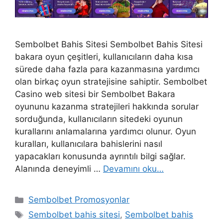
Sembolbet Bahis Sitesi Sembolbet Bahis Sitesi
bakara oyun çeşitleri, kullanıcıların daha kısa
sürede daha fazla para kazanmasına yardımcı
olan birkaç oyun stratejisine sahiptir. Sembolbet
Casino web sitesi bir Sembolbet Bakara
oyununu kazanma stratejileri hakkında sorular
sorduğunda, kullanıcıların sitedeki oyunun
kurallarını anlamalarına yardımcı olunur. Oyun
kuralları, kullanıcılara bahislerini nasıl
yapacakları konusunda ayrıntılı bilgi sağlar.
Alanında deneyimli …
Devamını oku…
Kategoriler
Sembolbet Promosyonlar
Etiketler
Sembolbet bahis sitesi
,
Sembolbet bahis