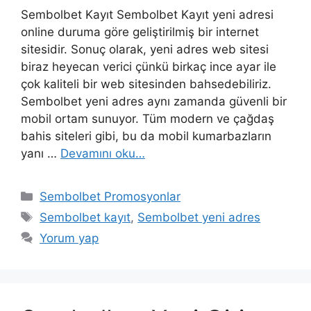
Sembolbet Kayıt Sembolbet Kayıt yeni adresi
online duruma göre geliştirilmiş bir internet
sitesidir. Sonuç olarak, yeni adres web sitesi
biraz heyecan verici çünkü birkaç ince ayar ile
çok kaliteli bir web sitesinden bahsedebiliriz.
Sembolbet yeni adres aynı zamanda güvenli bir
mobil ortam sunuyor. Tüm modern ve çağdaş
bahis siteleri gibi, bu da mobil kumarbazların
yanı …
Devamını oku…
Kategoriler
Sembolbet Promosyonlar
Etiketler
Sembolbet kayıt
,
Sembolbet yeni adres
Yorum yap