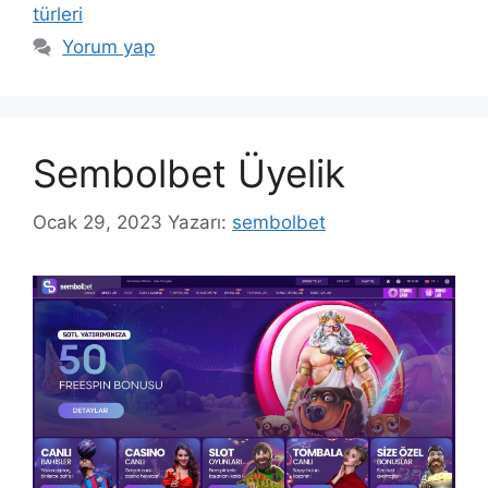
türleri
Yorum yap
Sembolbet Üyelik
Ocak 29, 2023
Yazarı:
sembolbet