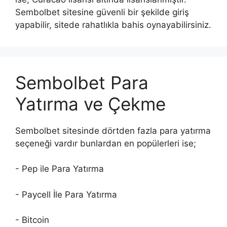
Sembolbet sitesine güvenli bir şekilde giriş
yapabilir, sitede rahatlıkla bahis oynayabilirsiniz.
Sembolbet Para
Yatırma ve Çekme
Sembolbet sitesinde dörtden fazla para yatırma
seçeneği vardır bunlardan en popülerleri ise;
- Pep ile Para Yatırma
- Paycell İle Para Yatırma
- Bitcoin