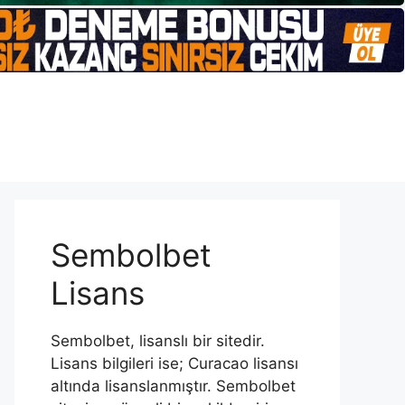
Sembolbet
Lisans
Sembolbet, lisanslı bir sitedir.
Lisans bilgileri ise; Curacao lisansı
altında lisanslanmıştır. Sembolbet