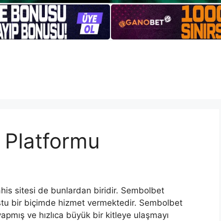
 Platformu
s sitesi de bunlardan biridir. Sembolbet
 dostu bir biçimde hizmet vermektedir. Sembolbet
yapmış ve hızlıca büyük bir kitleye ulaşmayı