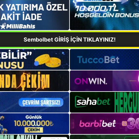
Sembolbet GİRİŞ İÇİN TIKLAYINIZ!