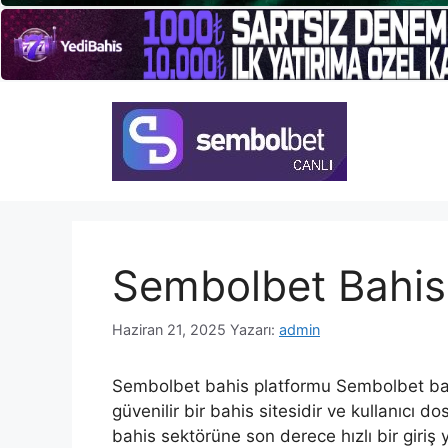
İçeriğe
atla
Sembolbet Bahis
Haziran 21, 2025
Yazarı:
admin
Sembolbet bahis platformu Sembolbet bahi
güvenilir bir bahis sitesidir ve kullanıcı
bahis sektörüne son derece hızlı bir giriş 