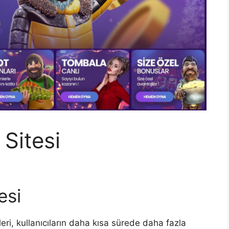
Sitesi
esi
ri, kullanıcıların daha kısa sürede daha fazla