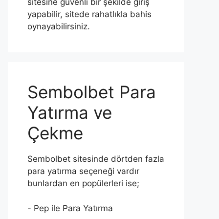
sitesine güvenli bir şekilde giriş
yapabilir, sitede rahatlıkla bahis
oynayabilirsiniz.
Sembolbet Para
Yatırma ve
Çekme
Sembolbet sitesinde dörtden fazla
para yatırma seçeneği vardır
bunlardan en popülerleri ise;
- Pep ile Para Yatırma