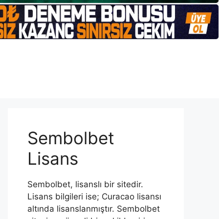
Sembolbet
Lisans
Sembolbet, lisanslı bir sitedir.
Lisans bilgileri ise; Curacao lisansı
altında lisanslanmıştır. Sembolbet