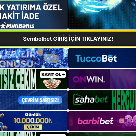
Sembolbet GİRİŞ İÇİN TIKLAYINIZ!