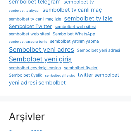
sembolbet telegram
sembolbet tv
sembolbet tv canli maç
sembolbet tv altyapı
sembolbet tv izle
sembolbet tv canli maç izle
Sembolbet Twitter
sembolbet web sitesi
sembolbet web sitesi
Sembolbet WhatsApp
sembolbet yatırım yapma
sembolbet yasadışı bahis
Sembolbet yeni adres
Sembolbet yeni adresi
Sembolbet yeni giriş
sembolbet çevrimiçi casino
sembolbet üyeleri
twitter sembolbet
Sembolbet üyelik
sembolbet şifre slot
yeni adresi sembolbet
Arşivler