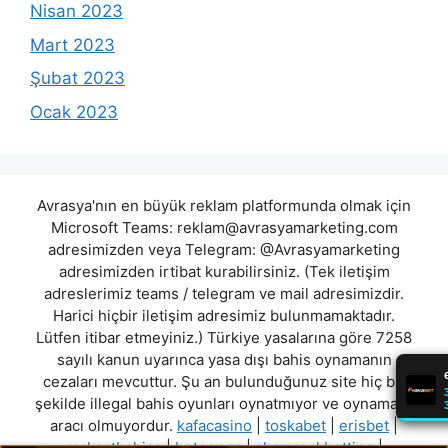
Nisan 2023
Mart 2023
Şubat 2023
Ocak 2023
Avrasya'nın en büyük reklam platformunda olmak için
Microsoft Teams:
reklam@avrasyamarketing.com
adresimizden veya Telegram: @Avrasyamarketing
adresimizden irtibat kurabilirsiniz. (Tek iletişim
adreslerimiz teams / telegram ve mail adresimizdir.
Harici hiçbir iletişim adresimiz bulunmamaktadır.
Lütfen itibar etmeyiniz.) Türkiye yasalarına göre 7258
sayılı kanun uyarınca yasa dışı bahis oynamanın
cezaları mevcuttur. Şu an bulunduğunuz site hiç bir
şekilde illegal bahis oyunları oynatmıyor ve oynamaya
aracı olmuyordur.
kafacasino
|
toskabet
|
erisbet
|
maksatbahiss
|
betoonga
|
shamrockbetting
|