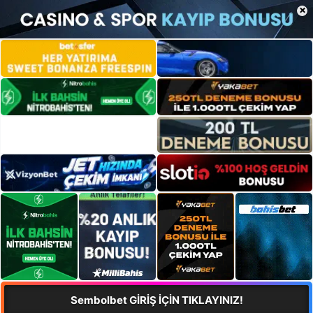
×
Sembolbet GİRİŞ İÇİN TIKLAYINIZ!