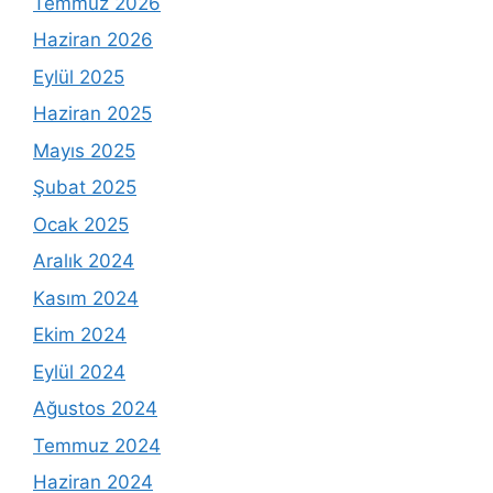
Temmuz 2026
Haziran 2026
Eylül 2025
Haziran 2025
Mayıs 2025
Şubat 2025
Ocak 2025
Aralık 2024
Kasım 2024
Ekim 2024
Eylül 2024
Ağustos 2024
Temmuz 2024
Haziran 2024