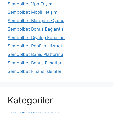
Sembolbet Vpn Erişimi
Sembolbet Mobil İletişim
Sembolbet Blackjack Oyunu
Sembolbet Bonus Bağlantısı
Sembolbet Diyalog Kanalları
Sembolbet Popüler Hizmet
Sembolbet Bahis Platformu
Sembolbet Bonus Fırsatları
Sembolbet Finans İşlemleri
Kategoriler