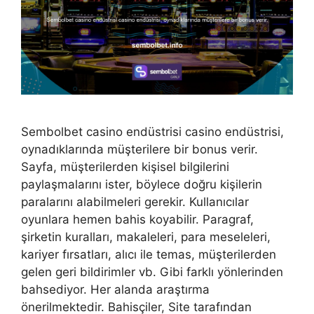
Sembolbet casino endüstrisi casino endüstrisi,
oynadıklarında müşterilere bir bonus verir.
Sayfa, müşterilerden kişisel bilgilerini
paylaşmalarını ister, böylece doğru kişilerin
paralarını alabilmeleri gerekir. Kullanıcılar
oyunlara hemen bahis koyabilir. Paragraf,
şirketin kuralları, makaleleri, para meseleleri,
kariyer fırsatları, alıcı ile temas, müşterilerden
gelen geri bildirimler vb. Gibi farklı yönlerinden
bahsediyor. Her alanda araştırma
önerilmektedir. Bahisçiler, Site tarafından