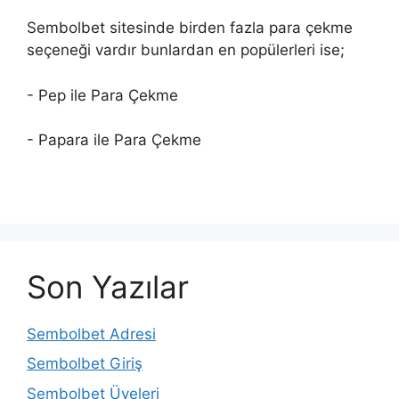
Sembolbet sitesinde birden fazla para çekme
seçeneği vardır bunlardan en popülerleri ise;
- Pep ile Para Çekme
- Papara ile Para Çekme
Son Yazılar
Sembolbet Adresi
Sembolbet Giriş
Sembolbet Üyeleri