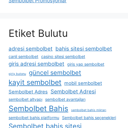
Sembolbet Promosyonlar
Etiket Bulutu
adresi sembolbet
bahis sitesi sembolbet
canli sembolbet
casino sitesi sembolbet
giris adresi sembolbet
giris yap sembolbet
güncel sembolbet
giriş butonu
kayit sembolbet
mobil sembolbet
Sembolbet Adresi
Sembolbet Adres
sembolbet altyapı
sembolbet avantajları
Sembolbet Bahis
sembolbet bahis miktarı
sembolbet bahis platformu
Sembolbet bahis seçenekleri
Sembolbet bahis sitesi