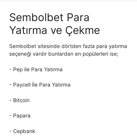
Sembolbet Para
Yatırma ve Çekme
Sembolbet sitesinde dörtden fazla para yatırma
seçeneği vardır bunlardan en popülerleri ise;
- Pep ile Para Yatırma
- Paycell İle Para Yatırma
- Bitcoin
- Papara
- Cepbank