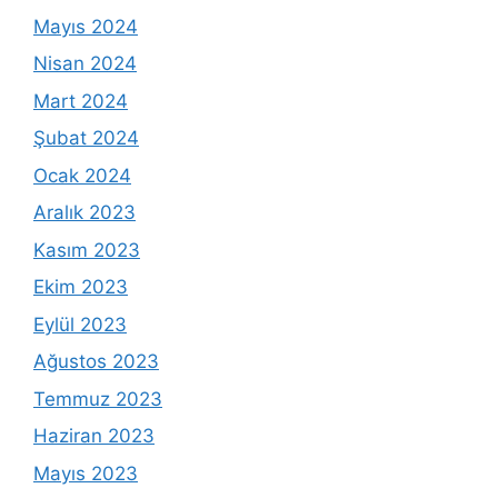
Mayıs 2024
Nisan 2024
Mart 2024
Şubat 2024
Ocak 2024
Aralık 2023
Kasım 2023
Ekim 2023
Eylül 2023
Ağustos 2023
Temmuz 2023
Haziran 2023
Mayıs 2023