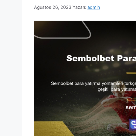
Ağustos 26, 2023
Yazarı:
admin