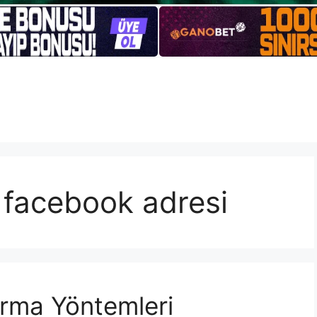
 facebook adresi
rma Yöntemleri