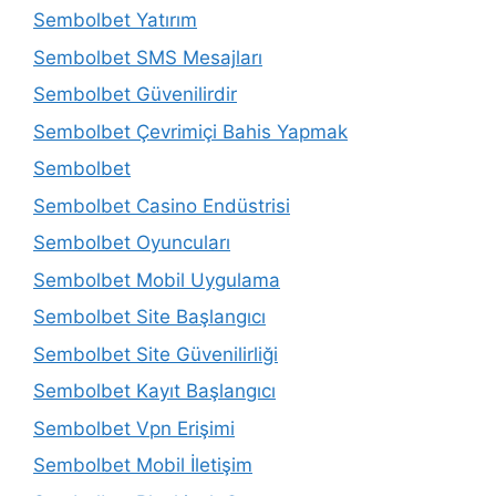
Sembolbet Yatırım
Sembolbet SMS Mesajları
Sembolbet Güvenilirdir
Sembolbet Çevrimiçi Bahis Yapmak
Sembolbet
Sembolbet Casino Endüstrisi
Sembolbet Oyuncuları
Sembolbet Mobil Uygulama
Sembolbet Site Başlangıcı
Sembolbet Site Güvenilirliği
Sembolbet Kayıt Başlangıcı
Sembolbet Vpn Erişimi
Sembolbet Mobil İletişim