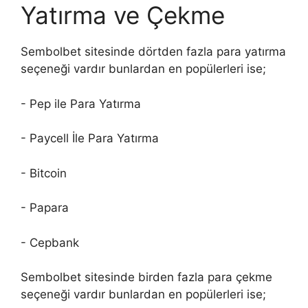
Yatırma ve Çekme
Sembolbet sitesinde dörtden fazla para yatırma
seçeneği vardır bunlardan en popülerleri ise;
- Pep ile Para Yatırma
- Paycell İle Para Yatırma
- Bitcoin
- Papara
- Cepbank
Sembolbet sitesinde birden fazla para çekme
seçeneği vardır bunlardan en popülerleri ise;