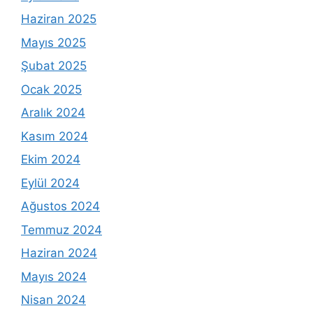
Haziran 2025
Mayıs 2025
Şubat 2025
Ocak 2025
Aralık 2024
Kasım 2024
Ekim 2024
Eylül 2024
Ağustos 2024
Temmuz 2024
Haziran 2024
Mayıs 2024
Nisan 2024