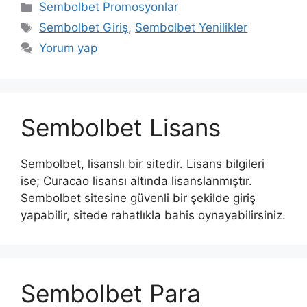
Kategoriler
Sembolbet Promosyonlar
Etiketler
Sembolbet Giriş
,
Sembolbet Yenilikler
Yorum yap
Sembolbet Lisans
Sembolbet, lisanslı bir sitedir. Lisans bilgileri
ise; Curacao lisansı altında lisanslanmıştır.
Sembolbet sitesine güvenli bir şekilde giriş
yapabilir, sitede rahatlıkla bahis oynayabilirsiniz.
Sembolbet Para