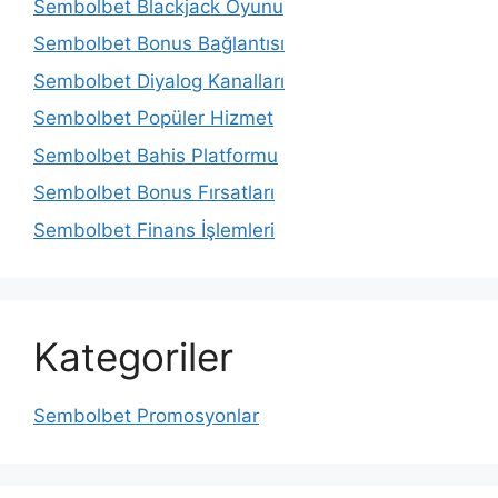
Sembolbet Blackjack Oyunu
Sembolbet Bonus Bağlantısı
Sembolbet Diyalog Kanalları
Sembolbet Popüler Hizmet
Sembolbet Bahis Platformu
Sembolbet Bonus Fırsatları
Sembolbet Finans İşlemleri
Kategoriler
Sembolbet Promosyonlar