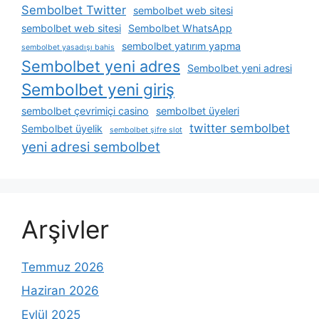
Sembolbet Twitter
sembolbet web sitesi
sembolbet web sitesi
Sembolbet WhatsApp
sembolbet yatırım yapma
sembolbet yasadışı bahis
Sembolbet yeni adres
Sembolbet yeni adresi
Sembolbet yeni giriş
sembolbet çevrimiçi casino
sembolbet üyeleri
twitter sembolbet
Sembolbet üyelik
sembolbet şifre slot
yeni adresi sembolbet
Arşivler
Temmuz 2026
Haziran 2026
Eylül 2025