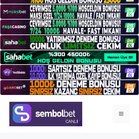
İçeriğe
atla
Menü