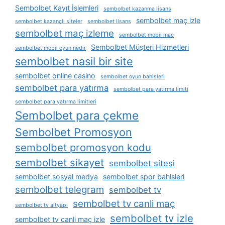
Sembolbet Kayıt İşlemleri
sembolbet kazanma lisans
sembolbet maç izle
sembolbet kazançlı siteler
sembolbet lisans
sembolbet maç izleme
sembolbet mobil maç
Sembolbet Müşteri Hizmetleri
sembolbet mobil oyun nedir
sembolbet nasil bir site
sembolbet online casino
sembolbet oyun bahisleri
sembolbet para yatırma
sembolbet para yatırma limiti
sembolbet para yatırma limitleri
Sembolbet para çekme
Sembolbet Promosyon
sembolbet promosyon kodu
sembolbet sikayet
sembolbet sitesi
sembolbet sosyal medya
sembolbet spor bahisleri
sembolbet telegram
sembolbet tv
sembolbet tv canli maç
sembolbet tv altyapı
sembolbet tv izle
sembolbet tv canli maç izle