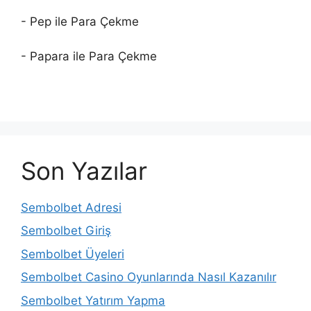
- Pep ile Para Çekme
- Papara ile Para Çekme
Son Yazılar
Sembolbet Adresi
Sembolbet Giriş
Sembolbet Üyeleri
Sembolbet Casino Oyunlarında Nasıl Kazanılır
Sembolbet Yatırım Yapma