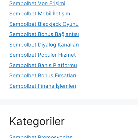
Sembolbet Vpn Erişimi
Sembolbet Mobil İletişim
Sembolbet Blackjack Oyunu
Sembolbet Bonus Bağlantısı
Sembolbet Diyalog Kanalları
Sembolbet Popüler Hizmet
Sembolbet Bahis Platformu
Sembolbet Bonus Fırsatları
Sembolbet Finans İşlemleri
Kategoriler
Sembolbet Promosyonlar