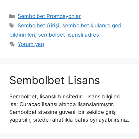
Kategoriler
Sembolbet Promosyonlar
Etiketler
Sembolbet Girişi
,
sembolbet kullanıcı geri
bildirimleri
,
sembolbet lisanslı adres
Yorum yap
Sembolbet Lisans
Sembolbet, lisanslı bir sitedir. Lisans bilgileri
ise; Curacao lisansı altında lisanslanmıştır.
Sembolbet sitesine güvenli bir şekilde giriş
yapabilir, sitede rahatlıkla bahis oynayabilirsiniz.