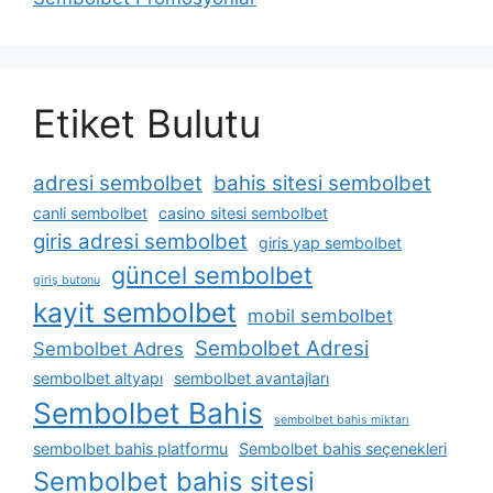
Etiket Bulutu
adresi sembolbet
bahis sitesi sembolbet
canli sembolbet
casino sitesi sembolbet
giris adresi sembolbet
giris yap sembolbet
güncel sembolbet
giriş butonu
kayit sembolbet
mobil sembolbet
Sembolbet Adresi
Sembolbet Adres
sembolbet altyapı
sembolbet avantajları
Sembolbet Bahis
sembolbet bahis miktarı
sembolbet bahis platformu
Sembolbet bahis seçenekleri
Sembolbet bahis sitesi