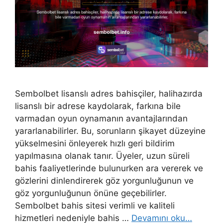
Sembolbet lisanslı adres bahisçiler, halihazırda
lisanslı bir adrese kaydolarak, farkına bile
varmadan oyun oynamanın avantajlarından
yararlanabilirler. Bu, sorunların şikayet düzeyine
yükselmesini önleyerek hızlı geri bildirim
yapılmasına olanak tanır. Üyeler, uzun süreli
bahis faaliyetlerinde bulunurken ara vererek ve
gözlerini dinlendirerek göz yorgunluğunun ve
göz yorgunluğunun önüne geçebilirler.
Sembolbet bahis sitesi verimli ve kaliteli
hizmetleri nedeniyle bahis …
Devamını oku…