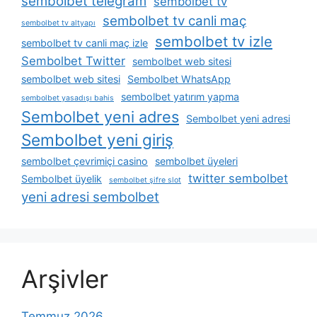
sembolbet telegram
sembolbet tv
sembolbet tv canli maç
sembolbet tv altyapı
sembolbet tv izle
sembolbet tv canli maç izle
Sembolbet Twitter
sembolbet web sitesi
sembolbet web sitesi
Sembolbet WhatsApp
sembolbet yatırım yapma
sembolbet yasadışı bahis
Sembolbet yeni adres
Sembolbet yeni adresi
Sembolbet yeni giriş
sembolbet çevrimiçi casino
sembolbet üyeleri
twitter sembolbet
Sembolbet üyelik
sembolbet şifre slot
yeni adresi sembolbet
Arşivler
Temmuz 2026