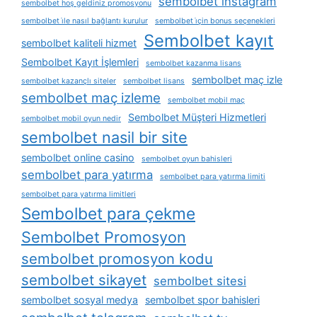
sembolbet instagram
sembolbet hoş geldiniz promosyonu
sembolbet i̇le nasıl bağlantı kurulur
sembolbet i̇çin bonus seçenekleri
Sembolbet kayıt
sembolbet kaliteli hizmet
Sembolbet Kayıt İşlemleri
sembolbet kazanma lisans
sembolbet maç izle
sembolbet kazançlı siteler
sembolbet lisans
sembolbet maç izleme
sembolbet mobil maç
Sembolbet Müşteri Hizmetleri
sembolbet mobil oyun nedir
sembolbet nasil bir site
sembolbet online casino
sembolbet oyun bahisleri
sembolbet para yatırma
sembolbet para yatırma limiti
sembolbet para yatırma limitleri
Sembolbet para çekme
Sembolbet Promosyon
sembolbet promosyon kodu
sembolbet sikayet
sembolbet sitesi
sembolbet sosyal medya
sembolbet spor bahisleri