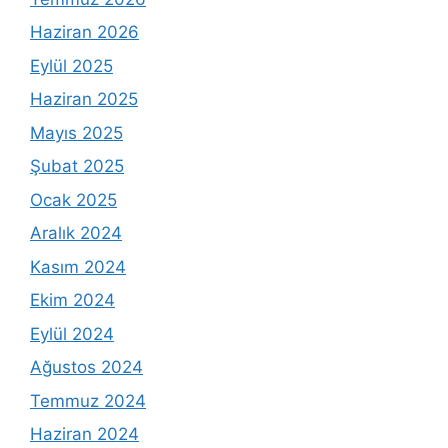
Haziran 2026
Eylül 2025
Haziran 2025
Mayıs 2025
Şubat 2025
Ocak 2025
Aralık 2024
Kasım 2024
Ekim 2024
Eylül 2024
Ağustos 2024
Temmuz 2024
Haziran 2024