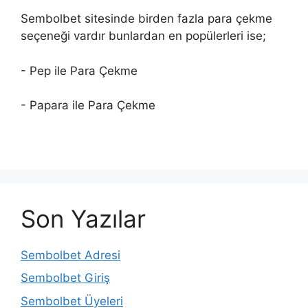
Sembolbet sitesinde birden fazla para çekme
seçeneği vardır bunlardan en popülerleri ise;
- Pep ile Para Çekme
- Papara ile Para Çekme
Son Yazılar
Sembolbet Adresi
Sembolbet Giriş
Sembolbet Üyeleri