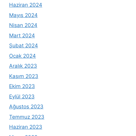
Haziran 2024
Mayıs 2024
Nisan 2024
Mart 2024
Şubat 2024
Ocak 2024
Aralık 2023
Kasım 2023
Ekim 2023
Eylül 2023
Ağustos 2023
Temmuz 2023
Haziran 2023