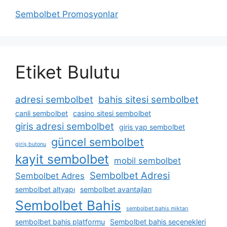
Sembolbet Promosyonlar
Etiket Bulutu
adresi sembolbet
bahis sitesi sembolbet
canli sembolbet
casino sitesi sembolbet
giris adresi sembolbet
giris yap sembolbet
güncel sembolbet
giriş butonu
kayit sembolbet
mobil sembolbet
Sembolbet Adresi
Sembolbet Adres
sembolbet altyapı
sembolbet avantajları
Sembolbet Bahis
sembolbet bahis miktarı
sembolbet bahis platformu
Sembolbet bahis seçenekleri