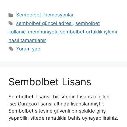
Kategoriler
Sembolbet Promosyonlar
Etiketler
sembolbet güncel adresi
,
sembolbet
kullanıcı memnuniyeti
,
sembolbet ortaklık i̇şlemi
nasıl tamamlanır
Yorum yap
Sembolbet Lisans
Sembolbet, lisanslı bir sitedir. Lisans bilgileri
ise; Curacao lisansı altında lisanslanmıştır.
Sembolbet sitesine güvenli bir şekilde giriş
yapabilir, sitede rahatlıkla bahis oynayabilirsiniz.