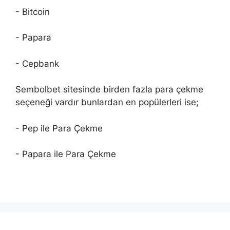
- Bitcoin
- Papara
- Cepbank
Sembolbet sitesinde birden fazla para çekme
seçeneği vardır bunlardan en popülerleri ise;
- Pep ile Para Çekme
- Papara ile Para Çekme