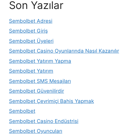
Son Yazılar
Sembolbet Adresi
Sembolbet Giriş
Sembolbet Üyeleri
Sembolbet Casino Oyunlarında Nasıl Kazanılır
Sembolbet Yatırım Yapma
Sembolbet Yatırım
Sembolbet SMS Mesajları
Sembolbet Güvenilirdir
Sembolbet Çevrimiçi Bahis Yapmak
Sembolbet
Sembolbet Casino Endüstrisi
Sembolbet Oyuncuları