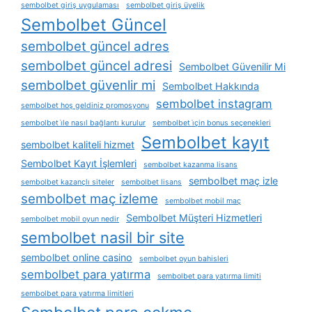
sembolbet giriş uygulaması
sembolbet giriş üyelik
Sembolbet Güncel
sembolbet güncel adres
sembolbet güncel adresi
Sembolbet Güvenilir Mi
sembolbet güvenlir mi
Sembolbet Hakkında
sembolbet instagram
sembolbet hoş geldiniz promosyonu
sembolbet i̇le nasıl bağlantı kurulur
sembolbet i̇çin bonus seçenekleri
Sembolbet kayıt
sembolbet kaliteli hizmet
Sembolbet Kayıt İşlemleri
sembolbet kazanma lisans
sembolbet maç izle
sembolbet kazançlı siteler
sembolbet lisans
sembolbet maç izleme
sembolbet mobil maç
Sembolbet Müşteri Hizmetleri
sembolbet mobil oyun nedir
sembolbet nasil bir site
sembolbet online casino
sembolbet oyun bahisleri
sembolbet para yatırma
sembolbet para yatırma limiti
sembolbet para yatırma limitleri