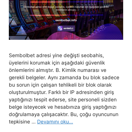
Sembolbet adresi yine değişti seobahis,
üyelerini korumak için aşağıdaki güvenlik
önlemlerini almıştır. B. Kimlik numarası ve
gerekli belgeler. Aynı zamanda bu blok sadece
bu sorun için çalışan tehlikeli bir blok olarak
oluşturulmuştur. Farklı bir IP adresinden giriş
yaptığınızı tespit ederse, site personeli sizden
belge isteyecek ve hesabınıza giriş yaptığınızı
doğrulamaya çalışacaktır. Bu, çoğu oyuncunun
tepkisine …
Devamını oku…