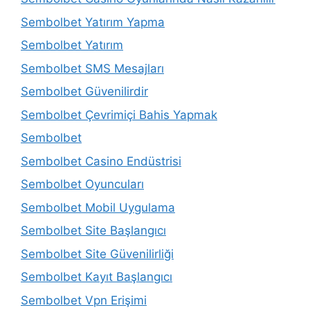
Sembolbet Yatırım Yapma
Sembolbet Yatırım
Sembolbet SMS Mesajları
Sembolbet Güvenilirdir
Sembolbet Çevrimiçi Bahis Yapmak
Sembolbet
Sembolbet Casino Endüstrisi
Sembolbet Oyuncuları
Sembolbet Mobil Uygulama
Sembolbet Site Başlangıcı
Sembolbet Site Güvenilirliği
Sembolbet Kayıt Başlangıcı
Sembolbet Vpn Erişimi