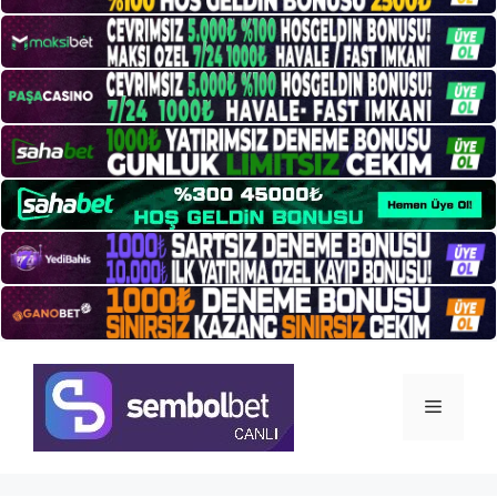
İçeriğe
atla
Menü