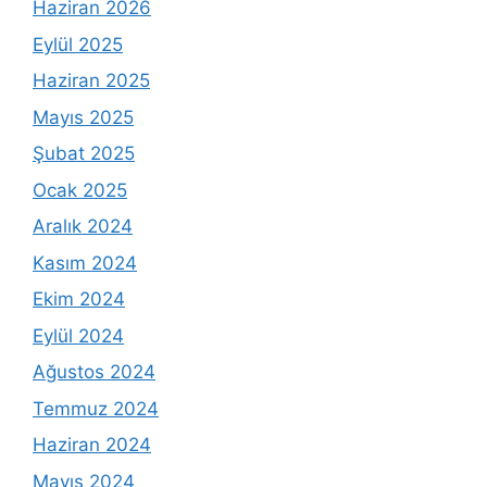
Haziran 2026
Eylül 2025
Haziran 2025
Mayıs 2025
Şubat 2025
Ocak 2025
Aralık 2024
Kasım 2024
Ekim 2024
Eylül 2024
Ağustos 2024
Temmuz 2024
Haziran 2024
Mayıs 2024