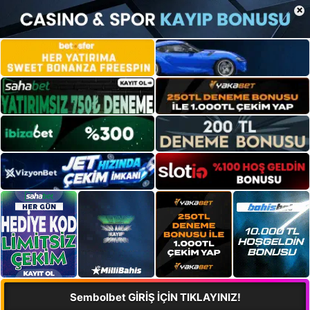
×
Sembolbet GİRİŞ İÇİN TIKLAYINIZ!