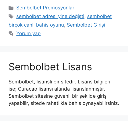
Kategoriler
Sembolbet Promosyonlar
Etiketler
sembolbet adresi yine değişti
,
sembolbet
birçok canlı bahis oyunu
,
Sembolbet Girişi
Yorum yap
Sembolbet Lisans
Sembolbet, lisanslı bir sitedir. Lisans bilgileri
ise; Curacao lisansı altında lisanslanmıştır.
Sembolbet sitesine güvenli bir şekilde giriş
yapabilir, sitede rahatlıkla bahis oynayabilirsiniz.