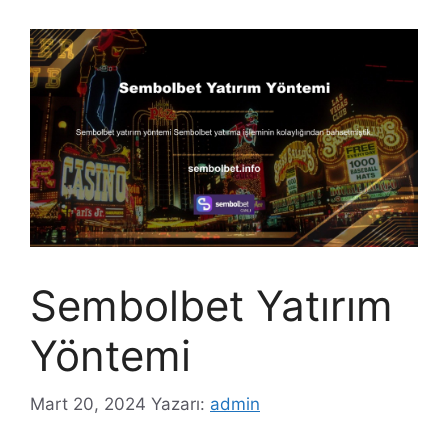
Sembolbet Yatırım
Yöntemi
Mart 20, 2024
Yazarı:
admin