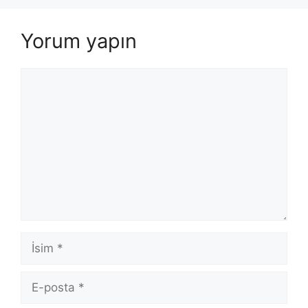
Yorum yapın
Yorum
İsim
E-
posta