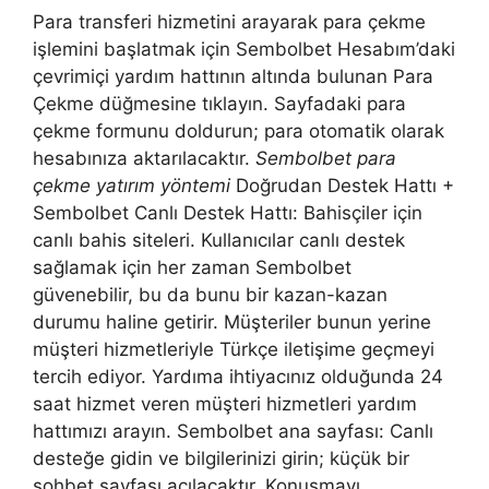
Para transferi hizmetini arayarak para çekme
işlemini başlatmak için Sembolbet Hesabım’daki
çevrimiçi yardım hattının altında bulunan Para
Çekme düğmesine tıklayın. Sayfadaki para
çekme formunu doldurun; para otomatik olarak
hesabınıza aktarılacaktır.
Sembolbet para
çekme yatırım yöntemi
Doğrudan Destek Hattı +
Sembolbet Canlı Destek Hattı: Bahisçiler için
canlı bahis siteleri. Kullanıcılar canlı destek
sağlamak için her zaman Sembolbet
güvenebilir, bu da bunu bir kazan-kazan
durumu haline getirir. Müşteriler bunun yerine
müşteri hizmetleriyle Türkçe iletişime geçmeyi
tercih ediyor. Yardıma ihtiyacınız olduğunda 24
saat hizmet veren müşteri hizmetleri yardım
hattımızı arayın. Sembolbet ana sayfası: Canlı
desteğe gidin ve bilgilerinizi girin; küçük bir
sohbet sayfası açılacaktır. Konuşmayı