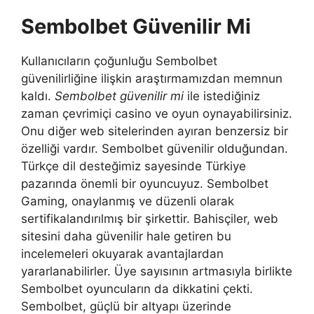
Sembolbet Güvenilir Mi
Kullanıcıların çoğunluğu Sembolbet
güvenilirliğine ilişkin araştırmamızdan memnun
kaldı.
Sembolbet güvenilir mi
ile istediğiniz
zaman çevrimiçi casino ve oyun oynayabilirsiniz.
Onu diğer web sitelerinden ayıran benzersiz bir
özelliği vardır. Sembolbet güvenilir olduğundan.
Türkçe dil desteğimiz sayesinde Türkiye
pazarında önemli bir oyuncuyuz. Sembolbet
Gaming, onaylanmış ve düzenli olarak
sertifikalandırılmış bir şirkettir. Bahisçiler, web
sitesini daha güvenilir hale getiren bu
incelemeleri okuyarak avantajlardan
yararlanabilirler. Üye sayısının artmasıyla birlikte
Sembolbet oyuncuların da dikkatini çekti.
Sembolbet, güçlü bir altyapı üzerinde