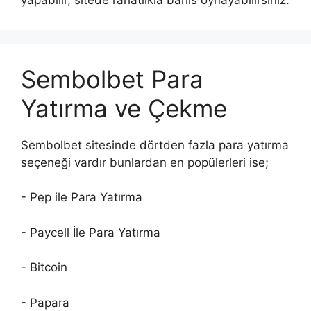
Sembolbet Para
Yatırma ve Çekme
Sembolbet sitesinde dörtden fazla para yatırma
seçeneği vardır bunlardan en popülerleri ise;
- Pep ile Para Yatırma
- Paycell İle Para Yatırma
- Bitcoin
- Papara