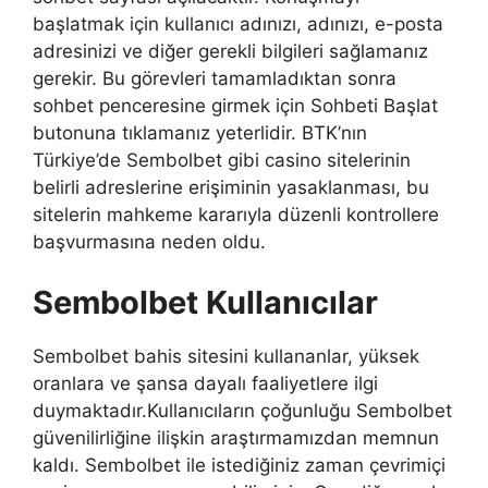
başlatmak için kullanıcı adınızı, adınızı, e-posta
adresinizi ve diğer gerekli bilgileri sağlamanız
gerekir. Bu görevleri tamamladıktan sonra
sohbet penceresine girmek için Sohbeti Başlat
butonuna tıklamanız yeterlidir. BTK’nın
Türkiye’de Sembolbet gibi casino sitelerinin
belirli adreslerine erişiminin yasaklanması, bu
sitelerin mahkeme kararıyla düzenli kontrollere
başvurmasına neden oldu.
Sembolbet Kullanıcılar
Sembolbet bahis sitesini kullananlar, yüksek
oranlara ve şansa dayalı faaliyetlere ilgi
duymaktadır.Kullanıcıların çoğunluğu Sembolbet
güvenilirliğine ilişkin araştırmamızdan memnun
kaldı. Sembolbet ile istediğiniz zaman çevrimiçi