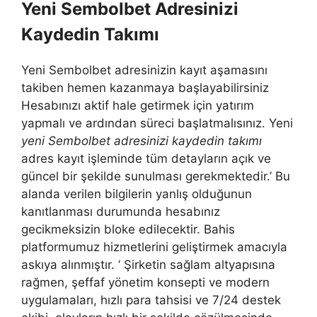
Yeni Sembolbet Adresinizi
Kaydedin Takımı
Yeni Sembolbet adresinizin kayıt aşamasını
takiben hemen kazanmaya başlayabilirsiniz
Hesabınızı aktif hale getirmek için yatırım
yapmalı ve ardından süreci başlatmalısınız. Yeni
yeni Sembolbet adresinizi kaydedin takımı
adres kayıt işleminde tüm detayların açık ve
güncel bir şekilde sunulması gerekmektedir.’ Bu
alanda verilen bilgilerin yanlış olduğunun
kanıtlanması durumunda hesabınız
gecikmeksizin bloke edilecektir. Bahis
platformumuz hizmetlerini geliştirmek amacıyla
askıya alınmıştır. ‘ Şirketin sağlam altyapısına
rağmen, şeffaf yönetim konsepti ve modern
uygulamaları, hızlı para tahsisi ve 7/24 destek