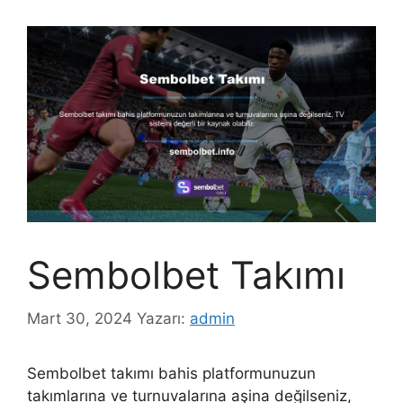
Sembolbet Takımı
Mart 30, 2024
Yazarı:
admin
Sembolbet takımı bahis platformunuzun
takımlarına ve turnuvalarına aşina değilseniz,