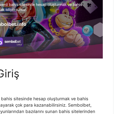
iriş
li bahis sitesinde hesap oluşturmak ve bahis
ayarak çok para kazanabilirsiniz. Sembolbet,
unlarından bazılarını sunan bahis sitelerinden