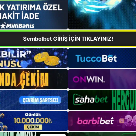
Sembolbet GİRİŞ İÇİN TIKLAYINIZ!