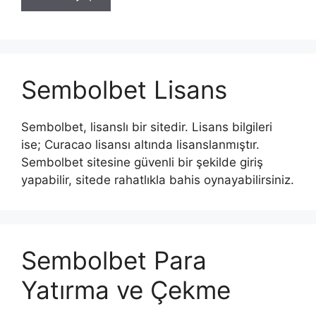
Sembolbet Lisans
Sembolbet, lisanslı bir sitedir. Lisans bilgileri
ise; Curacao lisansı altında lisanslanmıştır.
Sembolbet sitesine güvenli bir şekilde giriş
yapabilir, sitede rahatlıkla bahis oynayabilirsiniz.
Sembolbet Para
Yatırma ve Çekme