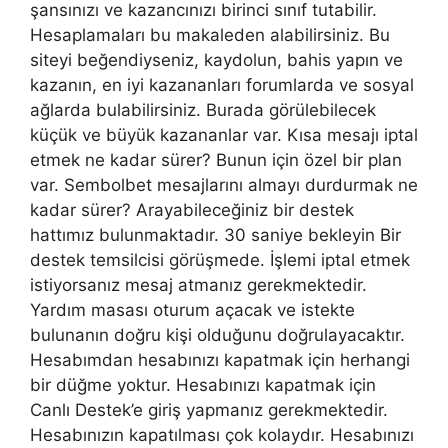
şansınızı ve kazancınızı birinci sınıf tutabilir.
Hesaplamaları bu makaleden alabilirsiniz. Bu
siteyi beğendiyseniz, kaydolun, bahis yapın ve
kazanın, en iyi kazananları forumlarda ve sosyal
ağlarda bulabilirsiniz. Burada görülebilecek
küçük ve büyük kazananlar var. Kısa mesajı iptal
etmek ne kadar sürer? Bunun için özel bir plan
var. Sembolbet mesajlarını almayı durdurmak ne
kadar sürer? Arayabileceğiniz bir destek
hattımız bulunmaktadır. 30 saniye bekleyin Bir
destek temsilcisi görüşmede. İşlemi iptal etmek
istiyorsanız mesaj atmanız gerekmektedir.
Yardım masası oturum açacak ve istekte
bulunanın doğru kişi olduğunu doğrulayacaktır.
Hesabımdan hesabınızı kapatmak için herhangi
bir düğme yoktur. Hesabınızı kapatmak için
Canlı Destek’e giriş yapmanız gerekmektedir.
Hesabınızın kapatılması çok kolaydır. Hesabınızı