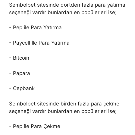
Sembolbet sitesinde dörtden fazla para yatırma
seçeneği vardır bunlardan en popülerleri ise;
- Pep ile Para Yatırma
- Paycell İle Para Yatırma
- Bitcoin
- Papara
- Cepbank
Sembolbet sitesinde birden fazla para çekme
seçeneği vardır bunlardan en popülerleri ise;
- Pep ile Para Çekme