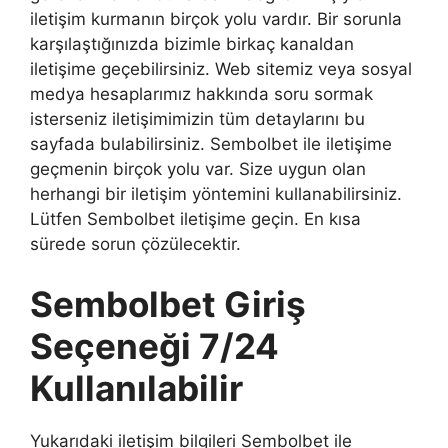
iletişim kurmanın birçok yolu vardır. Bir sorunla
karşılaştığınızda bizimle birkaç kanaldan
iletişime geçebilirsiniz. Web sitemiz veya sosyal
medya hesaplarımız hakkında soru sormak
isterseniz iletişimimizin tüm detaylarını bu
sayfada bulabilirsiniz. Sembolbet ile iletişime
geçmenin birçok yolu var. Size uygun olan
herhangi bir iletişim yöntemini kullanabilirsiniz.
Lütfen Sembolbet iletişime geçin. En kısa
sürede sorun çözülecektir.
Sembolbet Giriş
Seçeneği 7/24
Kullanılabilir
Yukarıdaki iletişim bilgileri Sembolbet ile