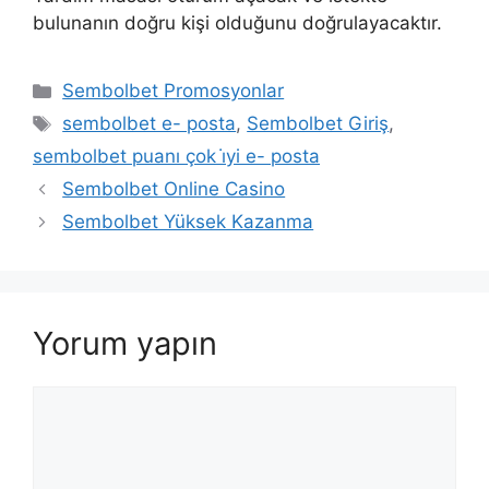
bulunanın doğru kişi olduğunu doğrulayacaktır.
Kategoriler
Sembolbet Promosyonlar
Etiketler
sembolbet e- posta
,
Sembolbet Giriş
,
sembolbet puanı çok i̇yi e- posta
Sembolbet Online Casino
Sembolbet Yüksek Kazanma
Yorum yapın
Yorum