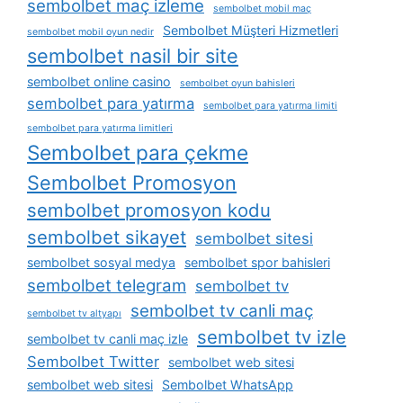
sembolbet maç izleme
sembolbet mobil maç
Sembolbet Müşteri Hizmetleri
sembolbet mobil oyun nedir
sembolbet nasil bir site
sembolbet online casino
sembolbet oyun bahisleri
sembolbet para yatırma
sembolbet para yatırma limiti
sembolbet para yatırma limitleri
Sembolbet para çekme
Sembolbet Promosyon
sembolbet promosyon kodu
sembolbet sikayet
sembolbet sitesi
sembolbet sosyal medya
sembolbet spor bahisleri
sembolbet telegram
sembolbet tv
sembolbet tv canli maç
sembolbet tv altyapı
sembolbet tv izle
sembolbet tv canli maç izle
Sembolbet Twitter
sembolbet web sitesi
sembolbet web sitesi
Sembolbet WhatsApp