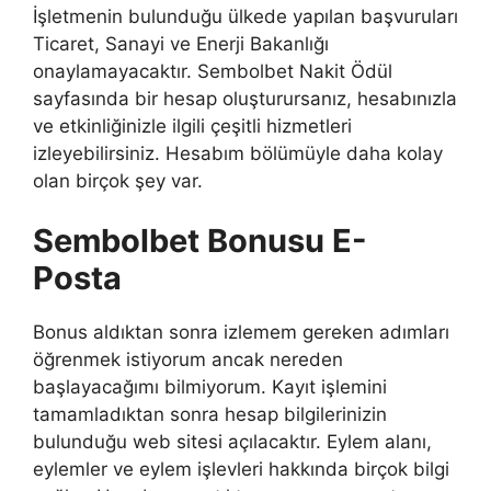
İşletmenin bulunduğu ülkede yapılan başvuruları
Ticaret, Sanayi ve Enerji Bakanlığı
onaylamayacaktır. Sembolbet Nakit Ödül
sayfasında bir hesap oluşturursanız, hesabınızla
ve etkinliğinizle ilgili çeşitli hizmetleri
izleyebilirsiniz. Hesabım bölümüyle daha kolay
olan birçok şey var.
Sembolbet Bonusu E-
Posta
Bonus aldıktan sonra izlemem gereken adımları
öğrenmek istiyorum ancak nereden
başlayacağımı bilmiyorum. Kayıt işlemini
tamamladıktan sonra hesap bilgilerinizin
bulunduğu web sitesi açılacaktır. Eylem alanı,
eylemler ve eylem işlevleri hakkında birçok bilgi