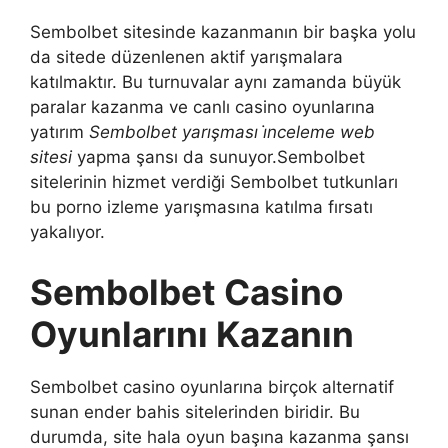
Sembolbet sitesinde kazanmanın bir başka yolu
da sitede düzenlenen aktif yarışmalara
katılmaktır. Bu turnuvalar aynı zamanda büyük
paralar kazanma ve canlı casino oyunlarına
yatırım
Sembolbet yarışması i̇nceleme web
sitesi
yapma şansı da sunuyor.Sembolbet
sitelerinin hizmet verdiği Sembolbet tutkunları
bu porno izleme yarışmasına katılma fırsatı
yakalıyor.
Sembolbet Casino
Oyunlarını Kazanın
Sembolbet casino oyunlarına birçok alternatif
sunan ender bahis sitelerinden biridir. Bu
durumda, site hala oyun başına kazanma şansı