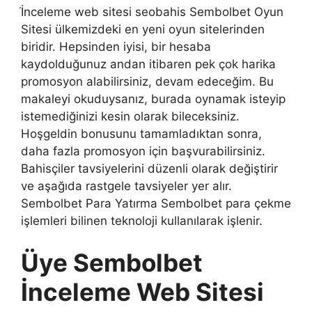
İ̇nceleme web sitesi seobahis Sembolbet Oyun
Sitesi ülkemizdeki en yeni oyun sitelerinden
biridir. Hepsinden iyisi, bir hesaba
kaydolduğunuz andan itibaren pek çok harika
promosyon alabilirsiniz, devam edeceğim. Bu
makaleyi okuduysanız, burada oynamak isteyip
istemediğinizi kesin olarak bileceksiniz.
Hoşgeldin bonusunu tamamladıktan sonra,
daha fazla promosyon için başvurabilirsiniz.
Bahisçiler tavsiyelerini düzenli olarak değiştirir
ve aşağıda rastgele tavsiyeler yer alır.
Sembolbet Para Yatırma Sembolbet para çekme
işlemleri bilinen teknoloji kullanılarak işlenir.
Üye Sembolbet
İnceleme Web Sitesi