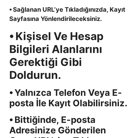
⦁ Sağlanan URL’ye Tıkladığınızda, Kayıt
Sayfasına Yönlendirileceksiniz.
⦁ Kişisel Ve Hesap
Bilgileri Alanlarını
Gerektiği Gibi
Doldurun.
⦁ Yalnızca Telefon Veya E-
posta İle Kayıt Olabilirsiniz.
⦁ Bittiğinde, E-posta
Adresinize Gönderilen