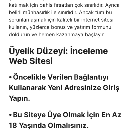
katılmak için bahis fırsatları çok sınırlıdır. Ayrıca
belirli münhasırlık ile sınırlıdır. Ancak tüm bu
sorunları aşmak için kaliteli bir internet sitesi
kullanın, yüzlerce bonus ve yatırım formunu
doldurun ve hemen kazanmaya başlayın.
Üyelik Düzeyi: İnceleme
Web Sitesi
⦁ Öncelikle Verilen Bağlantıyı
Kullanarak Yeni Adresinize Giriş
Yapın.
⦁ Bu Siteye Üye Olmak İçin En Az
18 Yaşında Olmalısınız.