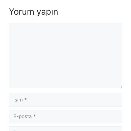
Yorum yapın
Yorum
İsim
E-
posta
İnternet