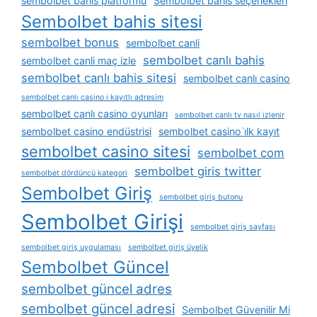
sembolbet bahis platformu
Sembolbet bahis seçenekleri
Sembolbet bahis sitesi
sembolbet bonus
sembolbet canli
sembolbet canlı bahis
sembolbet canli maç izle
sembolbet canlı bahis sitesi
sembolbet canlı casino
sembolbet canlı casino i kayıtlı adresim
sembolbet canlı casino oyunları
sembolbet canlı tv nasıl i̇zlenir
sembolbet casino endüstrisi
sembolbet casino i̇lk kayıt
sembolbet casino sitesi
sembolbet com
sembolbet giris twitter
sembolbet dördüncü kategori
Sembolbet Giriş
sembolbet giriş butonu
Sembolbet Girişi
sembolbet giriş sayfası
sembolbet giriş uygulaması
sembolbet giriş üyelik
Sembolbet Güncel
sembolbet güncel adres
sembolbet güncel adresi
Sembolbet Güvenilir Mi