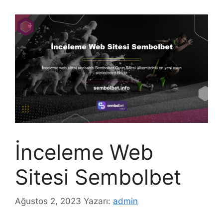
İnceleme Web
Sitesi Sembolbet
Ağustos 2, 2023
Yazarı:
admin