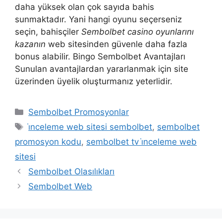
daha yüksek olan çok sayıda bahis
sunmaktadır. Yani hangi oyunu seçerseniz
seçin, bahisçiler
Sembolbet casino oyunlarını
kazanın
web sitesinden güvenle daha fazla
bonus alabilir. Bingo Sembolbet Avantajları
Sunulan avantajlardan yararlanmak için site
üzerinden üyelik oluşturmanız yeterlidir.
Kategoriler
Sembolbet Promosyonlar
Etiketler
i̇nceleme web sitesi sembolbet
,
sembolbet
promosyon kodu
,
sembolbet tv i̇nceleme web
sitesi
Sembolbet Olasılıkları
Sembolbet Web