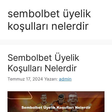
sembolbet üyelik
koşulları nelerdir
Sembolbet Üyelik
Koşulları Nelerdir
Temmuz 17, 2024
Yazarı:
admin