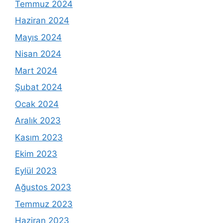
Temmuz 2024
Haziran 2024
Mayıs 2024
Nisan 2024
Mart 2024
Şubat 2024
Ocak 2024
Aralık 2023
Kasım 2023
Ekim 2023
Eylül 2023
Ağustos 2023
Temmuz 2023
Haziran 2023