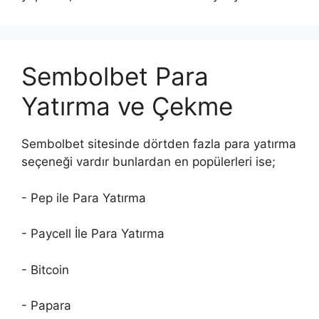
Sembolbet Para
Yatırma ve Çekme
Sembolbet sitesinde dörtden fazla para yatırma
seçeneği vardır bunlardan en popülerleri ise;
- Pep ile Para Yatırma
- Paycell İle Para Yatırma
- Bitcoin
- Papara