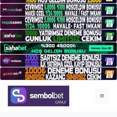
İçeriğe
atla
Menü