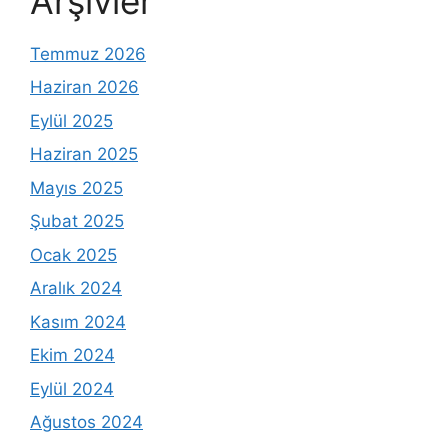
Arşivler
Temmuz 2026
Haziran 2026
Eylül 2025
Haziran 2025
Mayıs 2025
Şubat 2025
Ocak 2025
Aralık 2024
Kasım 2024
Ekim 2024
Eylül 2024
Ağustos 2024