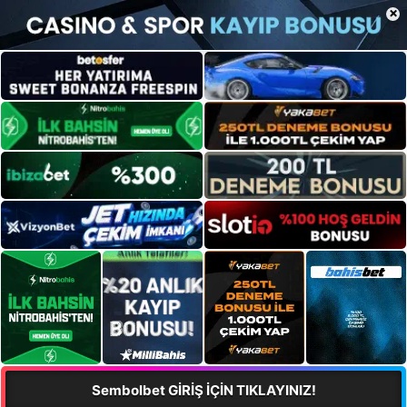
×
Sembolbet GİRİŞ İÇİN TIKLAYINIZ!