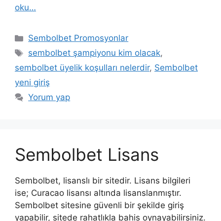
oku…
Kategoriler
Sembolbet Promosyonlar
Etiketler
sembolbet şampiyonu kim olacak
,
sembolbet üyelik koşulları nelerdir
,
Sembolbet
yeni giriş
Yorum yap
Sembolbet Lisans
Sembolbet, lisanslı bir sitedir. Lisans bilgileri
ise; Curacao lisansı altında lisanslanmıştır.
Sembolbet sitesine güvenli bir şekilde giriş
yapabilir, sitede rahatlıkla bahis oynayabilirsiniz.