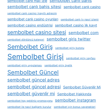
sembolbet canlı bahis
sembolbet canli maç izle
sembolbet canlı bahis sitesi
sembolbet canlı casino
sembolbet canlı casino i kayıtlı adresim
sembolbet canlı casino oyunları
sembolbet canlı tv nasıl i̇zlenir
sembolbet casino endüstrisi
sembolbet casino i̇lk kayıt
sembolbet casino sitesi
sembolbet com
sembolbet giris twitter
sembolbet dördüncü kategori
Sembolbet Giriş
sembolbet giriş butonu
Sembolbet Girişi
sembolbet giriş sayfası
sembolbet giriş uygulaması
sembolbet giriş üyelik
Sembolbet Güncel
sembolbet güncel adres
sembolbet güncel adresi
Sembolbet Güvenilir Mi
sembolbet güvenlir mi
Sembolbet Hakkında
sembolbet instagram
sembolbet hoş geldiniz promosyonu
sembolbet i̇le nasıl bağlantı kurulur
sembolbet i̇çin bonus seçenekleri