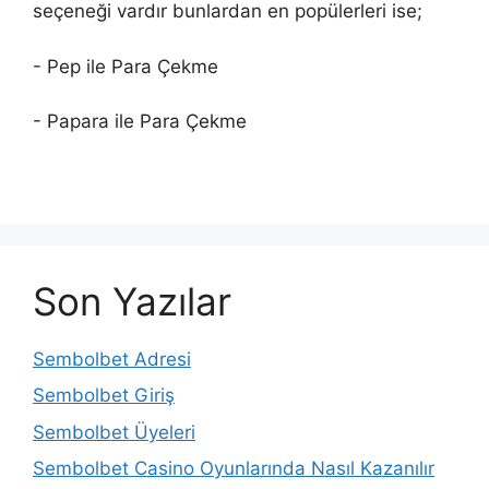
seçeneği vardır bunlardan en popülerleri ise;
- Pep ile Para Çekme
- Papara ile Para Çekme
Son Yazılar
Sembolbet Adresi
Sembolbet Giriş
Sembolbet Üyeleri
Sembolbet Casino Oyunlarında Nasıl Kazanılır