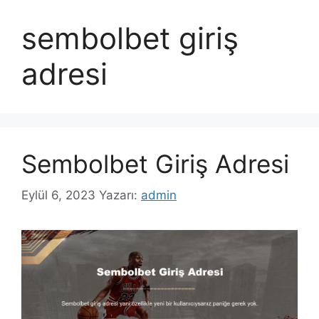
sembolbet giriş
adresi
Sembolbet Giriş Adresi
Eylül 6, 2023
Yazarı:
admin