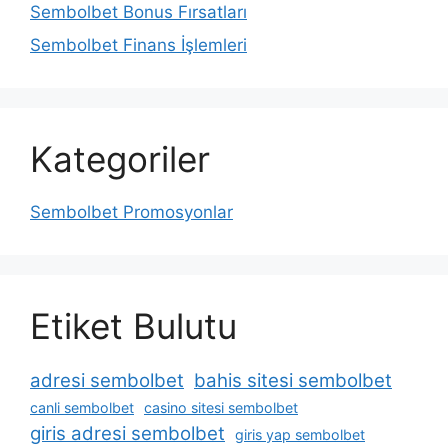
Sembolbet Bonus Fırsatları
Sembolbet Finans İşlemleri
Kategoriler
Sembolbet Promosyonlar
Etiket Bulutu
adresi sembolbet
bahis sitesi sembolbet
canli sembolbet
casino sitesi sembolbet
giris adresi sembolbet
giris yap sembolbet