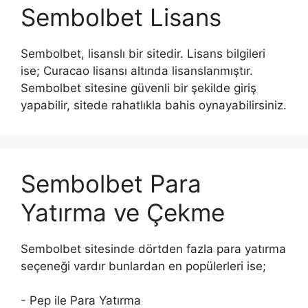
Sembolbet Lisans
Sembolbet, lisanslı bir sitedir. Lisans bilgileri
ise; Curacao lisansı altında lisanslanmıştır.
Sembolbet sitesine güvenli bir şekilde giriş
yapabilir, sitede rahatlıkla bahis oynayabilirsiniz.
Sembolbet Para
Yatırma ve Çekme
Sembolbet sitesinde dörtden fazla para yatırma
seçeneği vardır bunlardan en popülerleri ise;
- Pep ile Para Yatırma