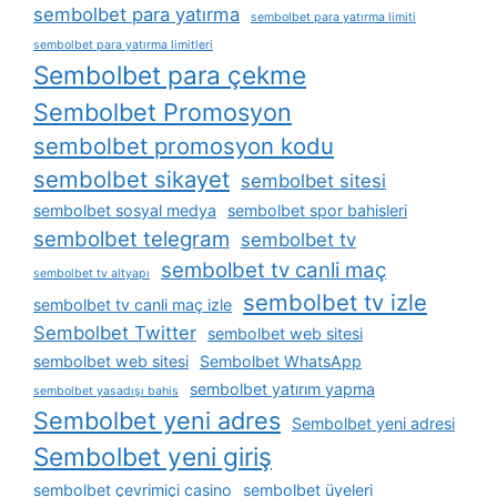
sembolbet para yatırma
sembolbet para yatırma limiti
sembolbet para yatırma limitleri
Sembolbet para çekme
Sembolbet Promosyon
sembolbet promosyon kodu
sembolbet sikayet
sembolbet sitesi
sembolbet sosyal medya
sembolbet spor bahisleri
sembolbet telegram
sembolbet tv
sembolbet tv canli maç
sembolbet tv altyapı
sembolbet tv izle
sembolbet tv canli maç izle
Sembolbet Twitter
sembolbet web sitesi
sembolbet web sitesi
Sembolbet WhatsApp
sembolbet yatırım yapma
sembolbet yasadışı bahis
Sembolbet yeni adres
Sembolbet yeni adresi
Sembolbet yeni giriş
sembolbet çevrimiçi casino
sembolbet üyeleri