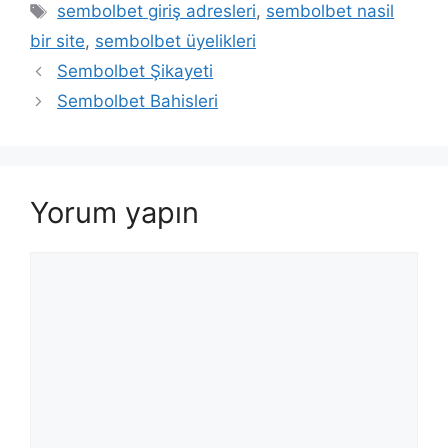
Etiketler
sembolbet giriş adresleri
,
sembolbet nasil
bir site
,
sembolbet üyelikleri
Sembolbet Şikayeti
Sembolbet Bahisleri
Yorum yapın
Yorum