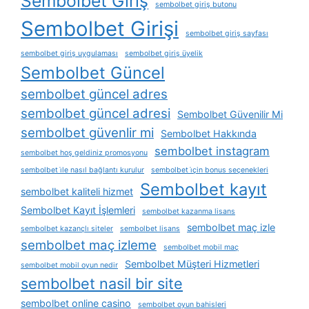
Sembolbet Giriş
sembolbet giriş butonu
Sembolbet Girişi
sembolbet giriş sayfası
sembolbet giriş uygulaması
sembolbet giriş üyelik
Sembolbet Güncel
sembolbet güncel adres
sembolbet güncel adresi
Sembolbet Güvenilir Mi
sembolbet güvenlir mi
Sembolbet Hakkında
sembolbet instagram
sembolbet hoş geldiniz promosyonu
sembolbet i̇le nasıl bağlantı kurulur
sembolbet i̇çin bonus seçenekleri
Sembolbet kayıt
sembolbet kaliteli hizmet
Sembolbet Kayıt İşlemleri
sembolbet kazanma lisans
sembolbet maç izle
sembolbet kazançlı siteler
sembolbet lisans
sembolbet maç izleme
sembolbet mobil maç
Sembolbet Müşteri Hizmetleri
sembolbet mobil oyun nedir
sembolbet nasil bir site
sembolbet online casino
sembolbet oyun bahisleri