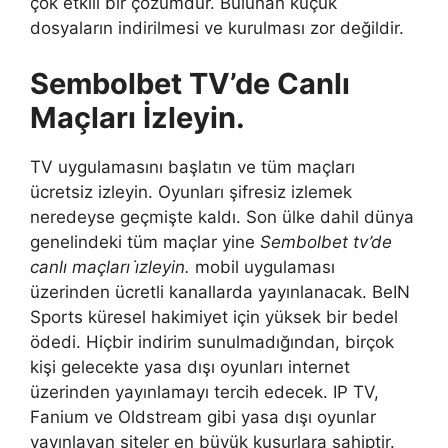
çok etkili bir çözümdür. Bulunan küçük
dosyaların indirilmesi ve kurulması zor değildir.
Sembolbet TV’de Canlı
Maçları İzleyin.
TV uygulamasını başlatın ve tüm maçları
ücretsiz izleyin. Oyunları şifresiz izlemek
neredeyse geçmişte kaldı. Son ülke dahil dünya
genelindeki tüm maçlar yine
Sembolbet tv’de
canlı maçları i̇zleyin.
mobil uygulaması
üzerinden ücretli kanallarda yayınlanacak. BeIN
Sports küresel hakimiyet için yüksek bir bedel
ödedi. Hiçbir indirim sunulmadığından, birçok
kişi gelecekte yasa dışı oyunları internet
üzerinden yayınlamayı tercih edecek. IP TV,
Fanium ve Oldstream gibi yasa dışı oyunlar
yayınlayan siteler en büyük kusurlara sahiptir.