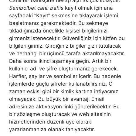
Canlı bir bahisçide hesap açmak çok kolaydır.
Sembolbet canlı bahis
kayıt olmak için ana
sayfadaki “Kayıt” sekmesine tıklayarak işlemi
başlatmanız gerekmektedir. Bu sekmeye
tıkladığınızda öncelikle kişisel bilgilerinizi
girmeniz istenecektir. Güvenliğiniz için lütfen bu
bilgileri giriniz. Girdiğiniz bilgiler gizli tutulacak
ve herhangi bir üçüncü tarafa aktarılmayacaktır.
Daha sonra ikinci aşamaya geçin. Artık bir
kullanıcı adı ve şifre oluşturmanız gerekecek.
Harfler, sayılar ve semboller içerir. Bu nedenle
işlemlerde güçlü şifreler kullanabilirsiniz. O
zaman eskisi gibi bir kimlik kartına ihtiyacınız
olmayacak. Bu büyük bir avantaj. Email
adresinize aktivasyon linki gönderilecektir. Bu
bir sözleşme oluşturacak ve web sitesinin
hizmetlerinden düzenli üye olarak
yararlanmanıza olanak tanıyacaktır.