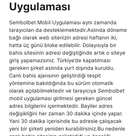
Uygulaması
Sembolbet Mobil Uygulaması aynı zamanda
tarayıcıları da desteklemektedir.Aslında döneme
bağlı olarak web sitenizin adresi haftanın iki,
hatta üç günü bloke edilebilir. Dolayısıyla bir
bahis sitesinin adresi değiştiğinde artık o siteye
giriş yapamazsınız. Türkiye’de kapatılması
gereken şirket aslında yurt dışında kuruldu.
Canlı bahis ajansının geliştirdiği tespit
yöntemine bakıldığında bu sürüm otomatik
olarak açılabilmektedir ve tarayıcıya
Sembolbet
mobil uygulaması
girilmesi gereken güncel
adres bilgilerini içermektedir. Bayiler adres
değişikliğini her zaman 30 dakika içinde yapar.
Yani 30 dakika içerisinde bu adresle çalışacak
yeni bir şirketi yeniden kurabilirsiniz.Bu nedenle