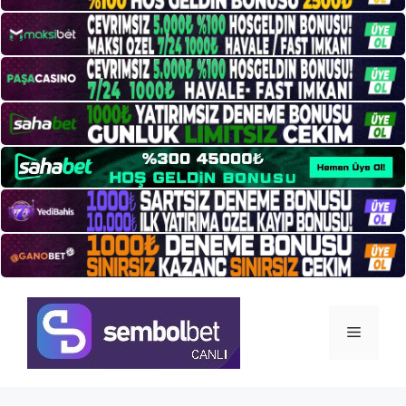
İçeriğe
atla
Menü