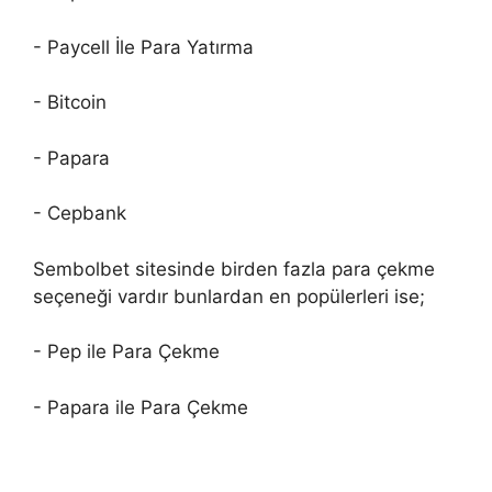
- Paycell İle Para Yatırma
- Bitcoin
- Papara
- Cepbank
Sembolbet sitesinde birden fazla para çekme
seçeneği vardır bunlardan en popülerleri ise;
- Pep ile Para Çekme
- Papara ile Para Çekme