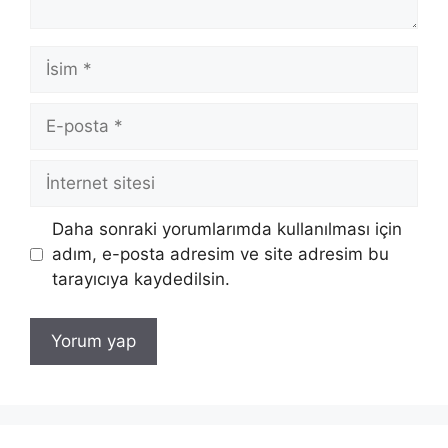
İsim
E-
posta
İnternet
sitesi
Daha sonraki yorumlarımda kullanılması için
adım, e-posta adresim ve site adresim bu
tarayıcıya kaydedilsin.