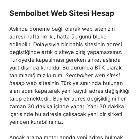
Sembolbet Web Sitesi Hesap
Aslında döneme bağlı olarak web sitenizin
adresi haftanın iki, hatta üç günü bloke
edilebilir. Dolayısıyla bir bahis sitesinin adresi
değiştiğinde artık o siteye giriş yapamazsınız.
Türkiye’de kapatılması gereken şirket aslında
yurt dışında kuruldu. Bu durumda BTK olarak
tanımladığımız kurum,
Sembolbet web sitesi
hesap
web sitesinin Türkiye sınırında bulunan
alan adını kapatarak yeni kayıtlı adres değişikliği
talep etmektedir. Bayiler adres değişikliğini her
zaman 30 dakika içinde yapar. Yani 30 dakika
içerisinde bu adresle çalışacak yeni bir şirketi
yeniden kurabilirsiniz.
Ancak arama motorlarında yeni adres bulmak